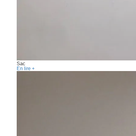
Sac
En lire +