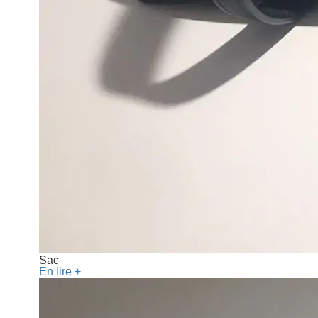
Sac
En lire +