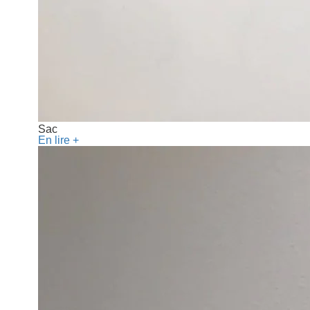
Sac
En lire +