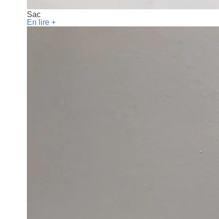
Sac
En lire +