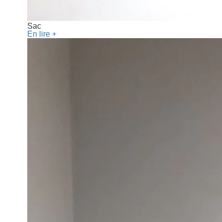
Sac
En lire +