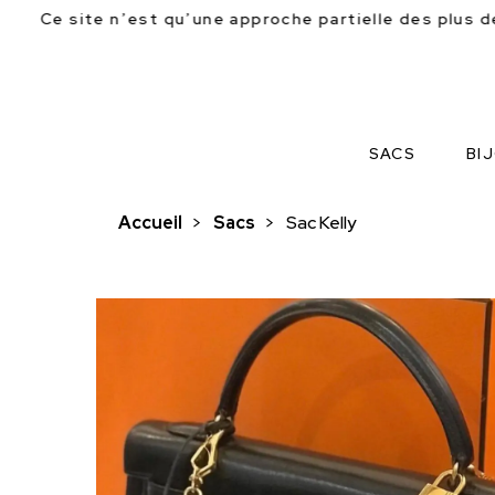
u’une approche partielle des plus de 2500 pièces référ
SACS
BI
Accueil
>
Sacs
>
Sac Kelly