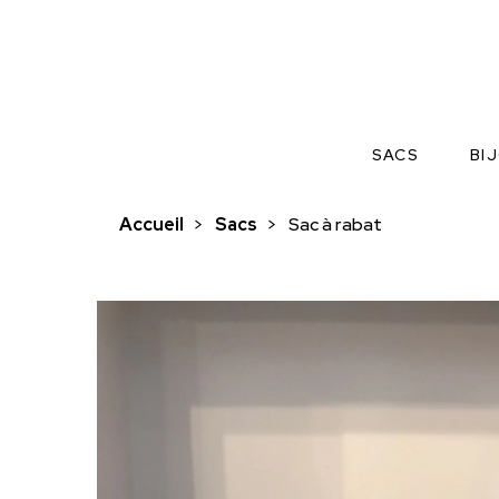
SACS
BI
Accueil
>
Sacs
>
Sac à rabat