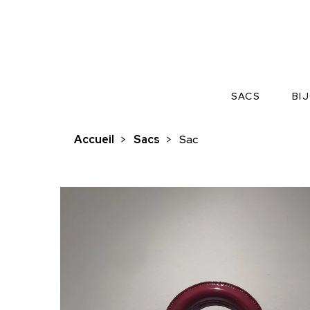
SACS
BI
Accueil
>
Sacs
>
Sac