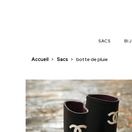
SACS
BI
Accueil
>
Sacs
>
botte de pluie